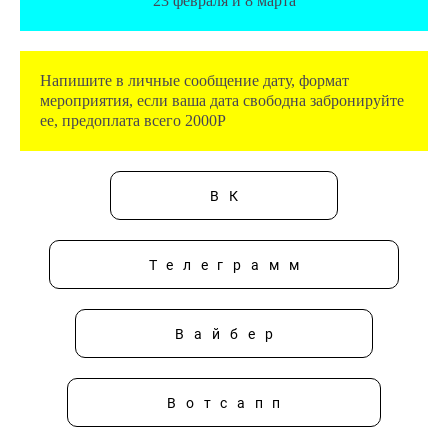
23 февраля и 8 марта
Напишите в личные сообщение дату, формат
мероприятия, если ваша дата свободна забронируйте
ее, предоплата всего 2
000Р
ВК
Телеграмм
Вайбер
Вотсапп